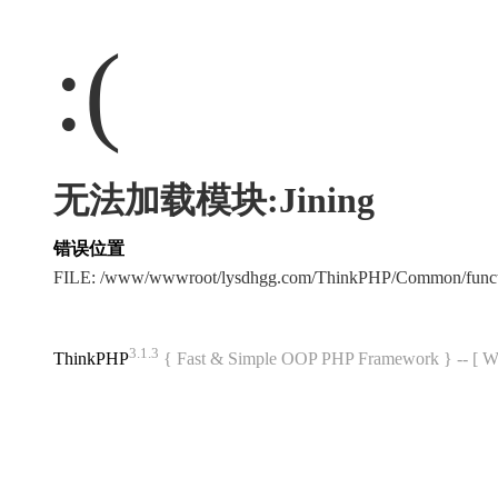
:(
无法加载模块:Jining
错误位置
FILE: /www/wwwroot/lysdhgg.com/ThinkPHP/Common/func
3.1.3
ThinkPHP
{ Fast & Simple OOP PHP Framework } -- 