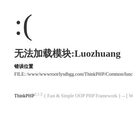
:(
无法加载模块:Luozhuang
错误位置
FILE: /www/wwwroot/lysdhgg.com/ThinkPHP/Common/func
3.1.3
ThinkPHP
{ Fast & Simple OOP PHP Framework } -- 