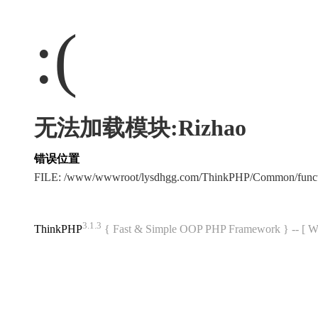
:(
无法加载模块:Rizhao
错误位置
FILE: /www/wwwroot/lysdhgg.com/ThinkPHP/Common/func
3.1.3
ThinkPHP
{ Fast & Simple OOP PHP Framework } -- 