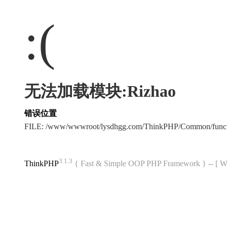
:(
无法加载模块:Rizhao
错误位置
FILE: /www/wwwroot/lysdhgg.com/ThinkPHP/Common/func
3.1.3
ThinkPHP
{ Fast & Simple OOP PHP Framework } -- 